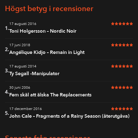
Högst betyg i recensioner
17 augusti 2016
6 av 6 i bet
1.
Toni Holgersson – Nordic Noir
17 juni 2018
6 av 6 i bet
2.
Angélique Kidjo – Remain in Light
17 augusti 2014
6 av 6 i bet
3.
Ty Segall -Manipulator
30 juni 2006
6 av 6 i bet
4.
Fem skäl att älska The Replacements
17 december 2016
6 av 6 i bet
5.
John Cale – Fragments of a Rainy Season (återutgåva)