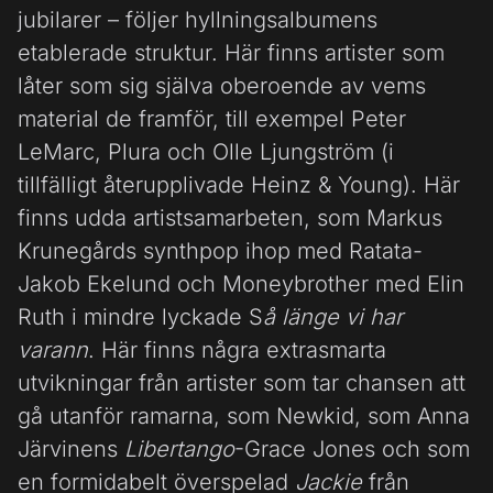
jubilarer – följer hyllningsalbumens
etablerade struktur. Här finns artister som
låter som sig själva oberoende av vems
material de framför, till exempel Peter
LeMarc, Plura och Olle Ljungström (i
tillfälligt återupplivade Heinz & Young). Här
finns udda artistsamarbeten, som Markus
Krunegårds synthpop ihop med Ratata-
Jakob Ekelund och Moneybrother med Elin
Ruth i mindre lyckade S
å länge vi har
varann
. Här finns några extrasmarta
utvikningar från artister som tar chansen att
gå utanför ramarna, som Newkid, som Anna
Järvinens
Libertango
-Grace Jones och som
en formidabelt överspelad
Jackie
från