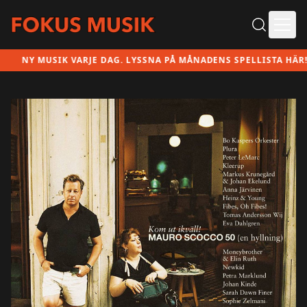
Ope
Y MUSIK VARJE DAG. LYSSNA PÅ MÅNADENS SPELLISTA HÄR!