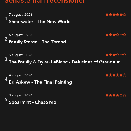
Senaste från recensioner
7 augusti 2026
5 av 6 i bet
1.
Shearwater – The New World
6 augusti 2026
3 av 6 i bet
2.
Family Stereo – The Thread
5 augusti 2026
3 av 6 i bet
3.
The Family & Dylan LeBlanc – Delusions of Grandeur
4 augusti 2026
5 av 6 i bet
4.
Ed Askew – The Final Painting
3 augusti 2026
4 av 6 i bet
5.
Spearmint – Chase Me