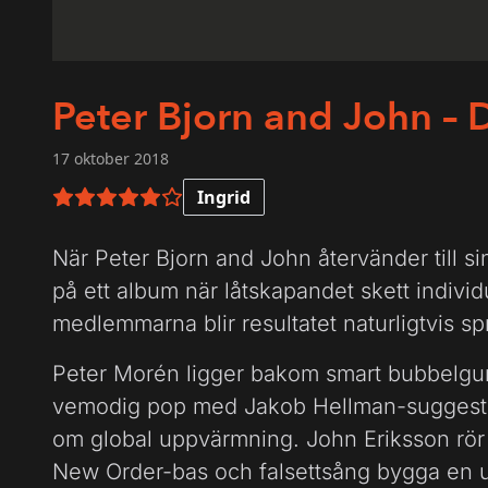
Peter Bjorn and John – 
17 oktober 2018
Ingrid
5 av 6 i betyg
När Peter Bjorn and John återvänder till si
på ett album när låtskapandet skett individu
medlemmarna blir resultatet naturligtvis spr
Peter Morén ligger bakom smart bubbel
vemodig pop med Jakob Hellman-suggestiv 
om global uppvärmning. John Eriksson rör
New Order-bas och falsettsång bygga en 