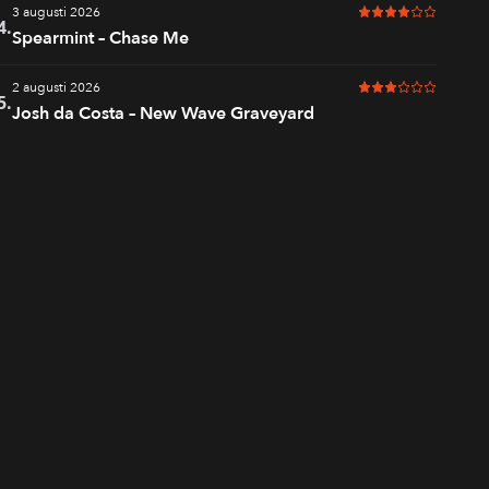
3 augusti 2026
4 av 6 i betyg
4.
Spearmint – Chase Me
2 augusti 2026
3 av 6 i betyg
5.
Josh da Costa – New Wave Graveyard