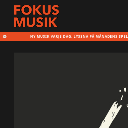
NY MUSIK VARJE DAG. LYSSNA PÅ MÅNADENS SPELLISTA 