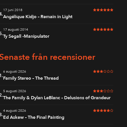
17 juni 2018
6 av 6 i betyg
4.
Angélique Kidjo – Remain in Light
17 augusti 2014
6 av 6 i betyg
5.
Ty Segall -Manipulator
Senaste från recensioner
6 augusti 2026
3 av 6 i betyg
1.
Family Stereo – The Thread
5 augusti 2026
3 av 6 i betyg
2.
The Family & Dylan LeBlanc – Delusions of Grandeur
4 augusti 2026
5 av 6 i betyg
3.
Ed Askew – The Final Painting