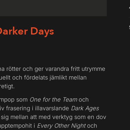
Darker Days
na rötter och ger varandra fritt utrymme
ellt och fördelats jämlikt mellan
etigt.
gumpop som
One for the Team
och
frasering i illavarslande
Dark Ages
 sig mellan att med verktyg som en dov
upptempohit i
Every Other Night
och