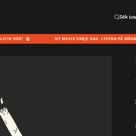
Sök
Int
HÄR!
NY MUSIK VARJE DAG. LYSSNA PÅ MÅNADENS S