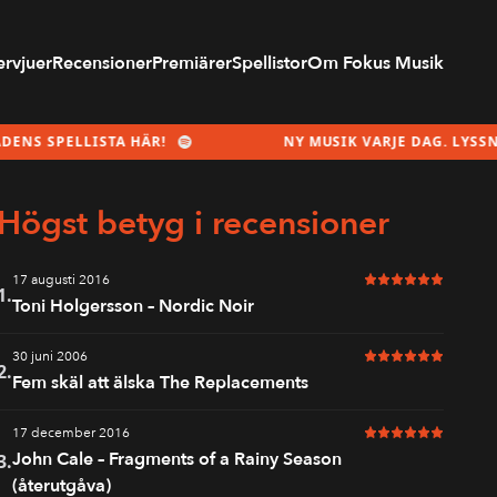
ervjuer
Recensioner
Premiärer
Spellistor
Om Fokus Musik
PELLISTA HÄR!
NY MUSIK VARJE DAG. LYSSNA PÅ 
Högst betyg i recensioner
17 augusti 2016
6 av 6 i betyg
1.
Toni Holgersson – Nordic Noir
30 juni 2006
6 av 6 i betyg
2.
Fem skäl att älska The Replacements
17 december 2016
6 av 6 i betyg
John Cale – Fragments of a Rainy Season
3.
(återutgåva)