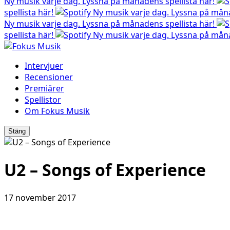
Ny musik varje dag. Lyssna på månadens spellista här!
spellista här!
Ny musik varje dag. Lyssna på måna
Ny musik varje dag. Lyssna på månadens spellista här!
spellista här!
Ny musik varje dag. Lyssna på måna
Intervjuer
Recensioner
Premiärer
Spellistor
Om Fokus Musik
Stäng
U2 – Songs of Experience
17 november 2017