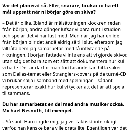
Var det planerat så. Eller, snarare, brukar ni ha ett
mål uppsatt när ni börjar göra en skiva?
– Det är olika. Ibland är målsättningen klockren redan
från början, andra gånger lufsar vi bara runt i studion
och spelar det vi har lust med. Men när jag har en idé
från början blir det ändå aldrig så till slut, eftersom jag
vill låta dem jag samarbetar med få inflytande på
riktningen. I början fattade vi inte ens att vi gjorde skivor,
utan såg det bara som ett sätt att dokumentera hur kul
vi hade. Det är därför man fortfarande kan hitta saker
som Dallas-temat eller Stranglers-covers på de turné-CD
vi brukar sälja i samband med spelningar – sådant
representerar exakt hur kul vi tycker att det är att spela
tillsammans.
Du har samarbetat en del med andra musiker också.
Michael Nesmith, till exempel.
– Så sant. Han ringde mig, jag vet faktiskt inte riktigt
varför, han kanske bara ville prata lite. Egentligen var det