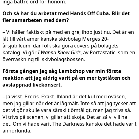
inga bättre ord för honom.
Och så har du arbetat med Hands Off Cuba. Blir det
fler samarbeten med dem?
– Vi håller faktiskt på med en grej ihop just nu. Det är en
låt till vårt amerikanska skivbolag Merges 20-
årsjubileum, där folk ska göra covers på bolagets
katalog. Vi gör
I Wanna Know Girls
, av Portastatic, som en
överraskning till skivbolagsbossen.
Första gången jag såg Lambchop var min första
reaktion att jag aldrig varit på en mer tystlåten och
avslappnad livekonsert.
– Ja visst. Precis. Exakt. Ibland är det kul med oväsen,
men jag gillar när det är lågmält. Inte så att jag tycker att
det vi gör skulle vara särskilt ömtåligt, men jag trivs så.
Vi trivs på scenen, vi gillar att skoja. Det är så vi vill ha
det. Om vi hade varit The Darkness kanske det hade varit
annorlunda.