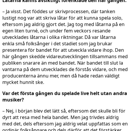
Låtarna känns avsiktligt förenklade den här gången.
– Ja visst. Det föddes ur skrivprocessen, där tanken
lustigt nog var att skriva låtar för att kunna spela solo,
eftersom jag aldrig gjort det. Jag tog med låtarna på en
egen liten turné, och under fem veckors resande
utvecklades låtarna i olika riktningar. Då var låtarna
enkla små folksånger i det stadiet som jag brukar
presentera för bandet för att utveckla vidare ihop. Den
här gången skedde vidareutvecklingen tillsammans med
publiken snarare än med bandet. När bandet till slut la
vantarna på dem utvecklades de förstås vidare, och med
producenterna ännu mer, men då hade redan väldigt
mycket hunnit ske.
Var det första gången du spelade live helt utan andra
musiker?
– Nej, i början blev det lätt så, eftersom det skulle bli för
dyrt att resa med hela bandet. Men jag trivdes aldrig
med det, dels eftersom jag aldrig velat uppfattas som en
ordinär folksångare och dels därför att det förstärker