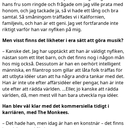
hans fru som ringde och frågade om jag ville prata med
honom, och jag tackade ja, så vi hade ett lång och bra
samtal. Så småningom träffades vi i Kalifornien,
familjevis, och han är ett geni. Jag vet fortfarande inte
riktigt varför han var nyfiken på mig.
Men visst finns det likheter i era sätt att göra musik?
– Kanske det. Jag har upptäckt att han är väldigt nyfiken,
nästan som ett litet barn, och det finns nog i någon mån
hos mig också. Dessutom är han en oerhört intelligent
människa, en filantrop som gillar att låta folk träffas för
att utbyta idéer utan att ha några andra tankar med det.
Han är inte ute efter affärsidéer eller pengar, han är inte
ute efter att rädda världen. …Eller, jo kanske att rädda
världen, då, men mest vill han bara utveckla nya idéer.
Han blev väl klar med det kommersiella tidigt i
karriären, med The Monkees.
– Det hade han, men idag är han en konstnär – det finns