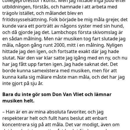
collegeprofessor i konst. Men jag hittade inga jobb efter
utbildningen, förstås, och hamnade i att arbeta med
trägolv istället, och målandet blev en
fritidssysselsättning. Folk började be mig måla grejer, det
kunde vara ett porträtt av någons syster med sin hund,
och då gjorde jag det. Lambchops första skivomslag är
en sådan målning. Men när musiken tog fart slutade jag
måla, någon gång runt 2000, mitt i en målning. Nyligen
hittade jag den igen, och fortsatte exakt där jag hade
slutat. När den var klar satte jag igång med en ny, och nu
har jag fått upp farten igen. Jag hade saknat det. Det
borde kunna samexistera med musiken, men för att
kunna kalla sig målare måste man måla, och det har jag
inte gjort på sju år.
Bara du inte gör som Don Van Vliet och lämnar
musiken helt.
– Han är en av mina absoluta favoriter, och jag
respekterar helt och fullt hans beslut att enbart
koncentrera sig på att måla. Det var modigt, även om