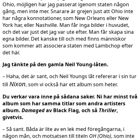
Ohio, möjligen har jag passerat igenom staten någon
gång, men inte mer. Snarare är grejen just att Ohio inte
har några konnotationer, som New Orleans eller New
York har, eller Nashville. Man får inga bilder i huvudet,
och det var just det jag var ute efter. Man får skapa sina
egna bilder. Det kanske till och med finns människor
som kommer att associera staten med Lambchop efter
det här.
Jag tänkte på den gamla Neil Young-låten.
– Haha, det är sant, och Neil Youngs låt refererar i sin tur
Nixon
till
, som vi också har ett album som heter.
Du verkar vara inne på sådana saker. Ni har minst två
album som har samma titlar som andra artisters
album.
Damaged
av Black Flag, och så
Thriller
,
givetvis.
– Så sant. Båda är lite av en lek med föregångarna, i
någon mån, och motsatsen till titeln
OH (Ohio)
, som inte