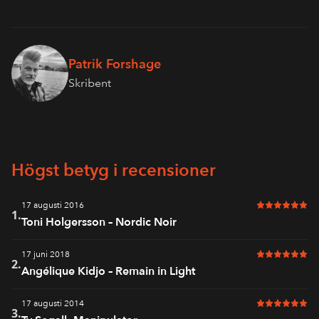
Patrik Forshage
Skribent
Högst betyg i recensioner
17 augusti 2016
6 av 6 i bet
1.
Toni Holgersson – Nordic Noir
17 juni 2018
6 av 6 i bet
2.
Angélique Kidjo – Remain in Light
17 augusti 2014
6 av 6 i bet
3.