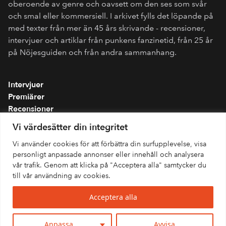
oberoende av genre och oavsett om den ses som svår
och smal eller kommersiell. I arkivet fylls det löpande på
med texter från mer än 45 års skrivande - recensioner,
intervjuer och artiklar från punkens fanzinetid, från 25 år
på Nöjesguiden och från andra sammanhang.
Intervjuer
Premiärer
Recensioner
Spellistor
Vi värdesätter din integritet
Om folkmusik.se
Vi använder cookies för att förbättra din surfupplevelse, visa
Integritetspolicy
personligt anpassade annonser eller innehåll och analysera
vår trafik. Genom att klicka på "Acceptera alla" samtycker du
till vår användning av cookies.
Acceptera alla
Anpassa
Avvisa