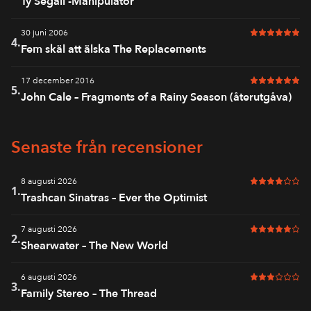
Ty Segall -Manipulator
30 juni 2006
6 av 6 i bet
4.
Fem skäl att älska The Replacements
17 december 2016
6 av 6 i bet
5.
John Cale – Fragments of a Rainy Season (återutgåva)
Senaste från recensioner
8 augusti 2026
4 av 6 i bet
1.
Trashcan Sinatras – Ever the Optimist
7 augusti 2026
5 av 6 i bet
2.
Shearwater – The New World
6 augusti 2026
3 av 6 i bet
3.
Family Stereo – The Thread