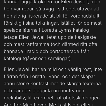
kunnat lägga krokben för Eilen Jewell, men
hon var redan så trygg i sitt eget uttryck att
hon aldrig riskerade att bli för vördnadsfullt
försiktig i sina tolkningar. Istället för de mest
spelade låtarna i Loretta Lynns katalog
letade Eilen Jewell letat upp de kaxigaste
och mest rättframma (och därmed rätt ofta
bannade i radio och bortsorterade från
katalogutgåvor och samlingar).
Eilen Jewell har en mild och vänlig röst, inte
fjärran från Loretta Lynns, och det skapar
ännu större kontrast mot de skarpa texterna
och bandets eleganta urcountry och
rockabilly, till exempel i otrohetsskildringen
Another Man Loved Me Last Night eller i