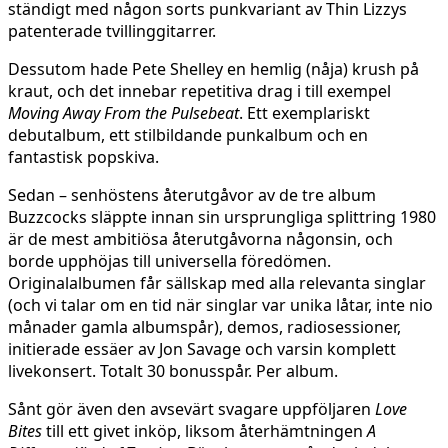
ständigt med någon sorts punkvariant av Thin Lizzys
patenterade tvillinggitarrer.
Dessutom hade Pete Shelley en hemlig (nåja) krush på
kraut, och det innebar repetitiva drag i till exempel
Moving Away From the Pulsebeat
. Ett exemplariskt
debutalbum, ett stilbildande punkalbum och en
fantastisk popskiva.
Sedan – senhöstens återutgåvor av de tre album
Buzzcocks släppte innan sin ursprungliga splittring 1980
är de mest ambitiösa återutgåvorna någonsin, och
borde upphöjas till universella föredömen.
Originalalbumen får sällskap med alla relevanta singlar
(och vi talar om en tid när singlar var unika låtar, inte nio
månader gamla albumspår), demos, radiosessioner,
initierade essäer av Jon Savage och varsin komplett
livekonsert. Totalt 30 bonusspår. Per album.
Sånt gör även den avsevärt svagare uppföljaren
Love
Bites
till ett givet inköp, liksom återhämtningen
A