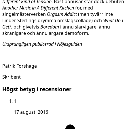
Different Kind of Tension
. Bäst bonusar står dock debuten
Another Music in A Different Kitchen
för, med
singelmästerverken
Orgasm Addict
(men tyvärr inte
Linder Sterlings grymma omslagscollage) och
What Do I
Get?
, och givetvis
Boredom
i ännu slarvigare, ännu
skränigare och ännu argare demoform.
Ursprungligen publicerad i Nöjesguiden
Patrik Forshage
Skribent
Högst betyg i recensioner
1.
17 augusti 2016