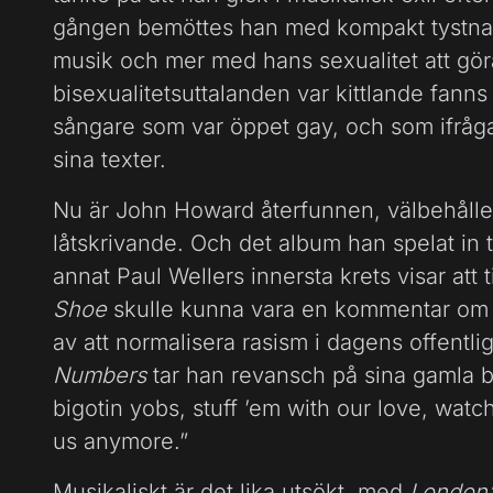
gången bemöttes han med kompakt tystna
musik och mer med hans sexualitet att gö
bisexualitetsuttalanden var kittlande fanns
sångare som var öppet gay, och som ifråga
sina texter.
Nu är John Howard återfunnen, välbehåll
låtskrivande. Och det album han spelat in
annat Paul Wellers innersta krets visar att
Shoe
skulle kunna vara en kommentar om d
av att normalisera rasism i dagens offentlig
Numbers
tar han revansch på sina gamla b
bigotin yobs, stuff ’em with our love, watch
us anymore.”
Musikaliskt är det lika utsökt, med
London’