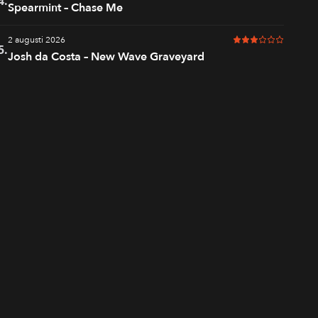
4.
Spearmint – Chase Me
2 augusti 2026
3 av 6 i betyg
5.
Josh da Costa – New Wave Graveyard