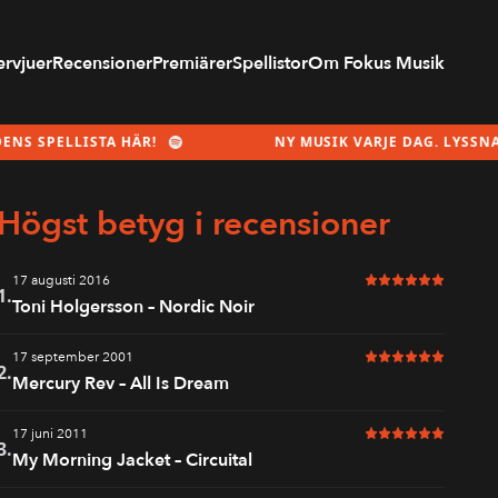
ervjuer
Recensioner
Premiärer
Spellistor
Om Fokus Musik
A HÄR!
NY MUSIK VARJE DAG. LYSSNA PÅ MÅNADEN
Högst betyg i recensioner
17 augusti 2016
6 av 6 i betyg
1.
Toni Holgersson – Nordic Noir
17 september 2001
6 av 6 i betyg
2.
Mercury Rev – All Is Dream
17 juni 2011
6 av 6 i betyg
3.
My Morning Jacket – Circuital