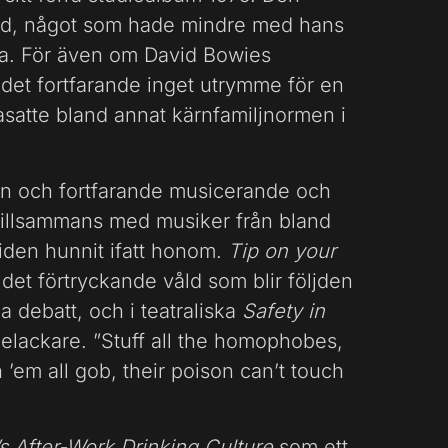
d, något som hade mindre med hans
ra. För även om David Bowies
 det fortfarande inget utrymme för en
satte bland annat kärnfamiljnormen i
en och fortfarande musicerande och
 tillsammans med musiker från bland
 tiden hunnit ifatt honom.
Tip on your
et förtryckande våld som blir följden
a debatt, och i teatraliska
Safety in
elackare. ”Stuff all the homophobes,
 ’em all gob, their poison can’t touch
s After-Work Drinking Culture
som ett