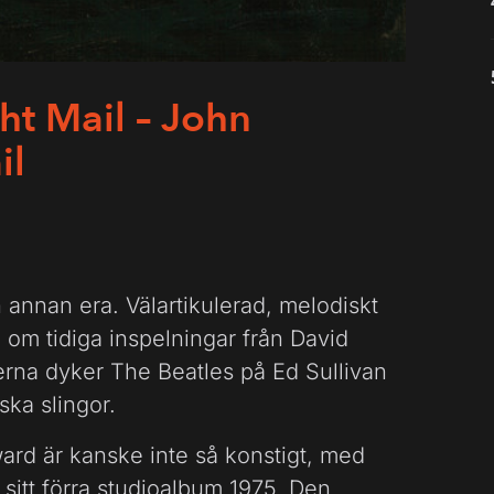
t Mail – John
il
annan era. Välartikulerad, melodiskt
 om tidiga inspelningar från David
erna dyker The Beatles på Ed Sullivan
ka slingor.
ward är kanske inte så konstigt, med
r sitt förra studioalbum 1975. Den