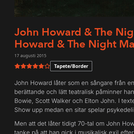
John Howard & The Nigh
Howard & The Night Ma
17 augusti 2015
Tapete/Border
5 av 6 i betyg
John Howard låter som en sångare från en 
berättande och lätt teatralisk påminner han
Bowie, Scott Walker och Elton John. I text
Show upp medan en sitar spelar psykedelis
Men att det låter tidigt 70-tal om John Ho
tanke på att han gick i musikalisk exil efte