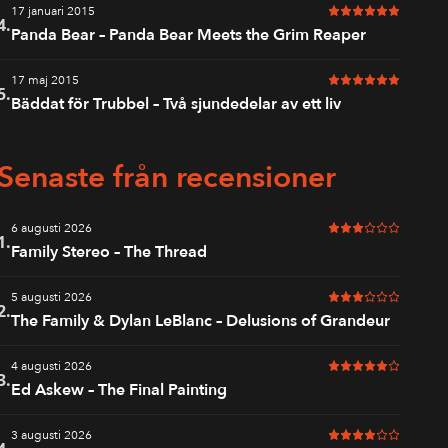
17 januari 2015
6 av 6 i betyg
4.
Panda Bear – Panda Bear Meets the Grim Reaper
17 maj 2015
6 av 6 i betyg
5.
Bäddat för Trubbel – Två sjundedelar av ett liv
Senaste från recensioner
6 augusti 2026
3 av 6 i betyg
1.
Family Stereo – The Thread
5 augusti 2026
3 av 6 i betyg
2.
The Family & Dylan LeBlanc – Delusions of Grandeur
4 augusti 2026
5 av 6 i betyg
3.
Ed Askew – The Final Painting
3 augusti 2026
4 av 6 i betyg