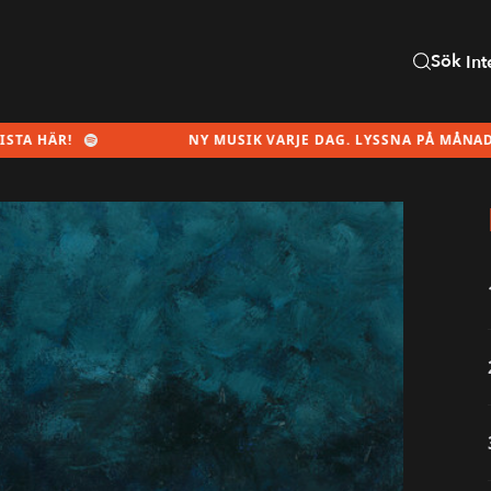
Sök
Int
NY MUSIK VARJE DAG. LYSSNA PÅ MÅNADENS SPELLIST