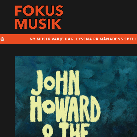
NY MUSIK VARJE DAG. LYSSNA PÅ MÅNADENS SPELLISTA HÄR!