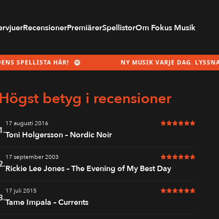
ervjuer
Recensioner
Premiärer
Spellistor
Om Fokus Musik
STA HÄR!
NY MUSIK VARJE DAG. LYSSNA PÅ MÅNAD
Högst betyg i recensioner
17 augusti 2016
6 av 6 i betyg
1.
Toni Holgersson – Nordic Noir
17 september 2003
6 av 6 i betyg
2.
Rickie Lee Jones – The Evening of My Best Day
17 juli 2015
6 av 6 i betyg
3.
Tame Impala – Currents