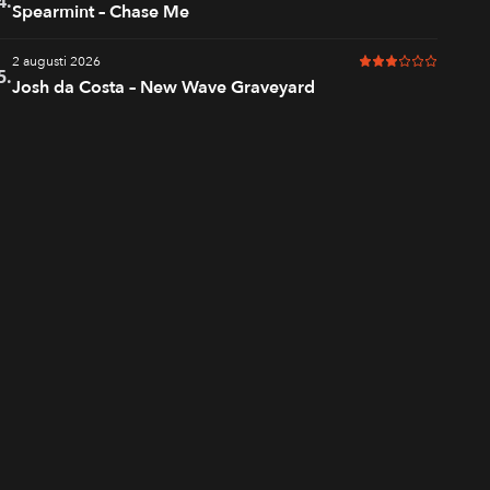
4.
Spearmint – Chase Me
2 augusti 2026
3 av 6 i betyg
5.
Josh da Costa – New Wave Graveyard