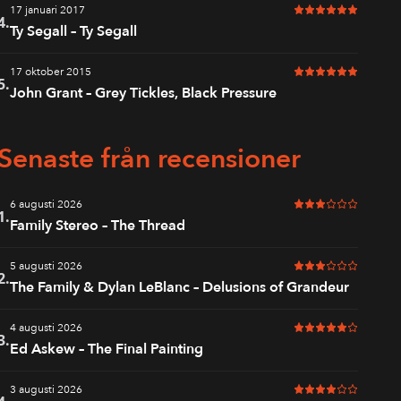
17 januari 2017
6 av 6 i betyg
4.
Ty Segall – Ty Segall
17 oktober 2015
6 av 6 i betyg
5.
John Grant – Grey Tickles, Black Pressure
Senaste från recensioner
6 augusti 2026
3 av 6 i betyg
1.
Family Stereo – The Thread
5 augusti 2026
3 av 6 i betyg
2.
The Family & Dylan LeBlanc – Delusions of Grandeur
4 augusti 2026
5 av 6 i betyg
3.
Ed Askew – The Final Painting
3 augusti 2026
4 av 6 i betyg