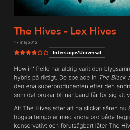
The Hives – Lex Hives
17 maj 2012
Interscope/Universal
4 av 6 i betyg
Howlin’ Pelle har aldrig varit den blygsa
hybris på riktigt. De spelade in
The Black 
den ena superproducenten efter den andra
som det brukar bli när band får för sig att v
Att The Hives efter att ha slickat såren nu
högsta tempo är med andra ord både begrip
konservativt och förutsägbart låter The H