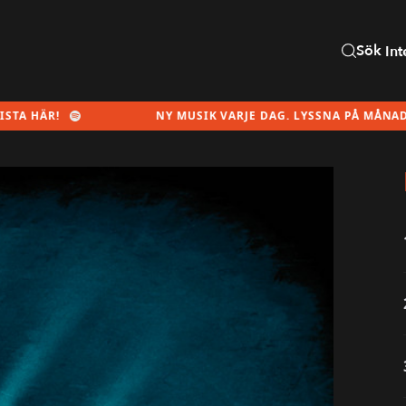
Sök
Int
NY MUSIK VARJE DAG. LYSSNA PÅ MÅNADENS SPELLI