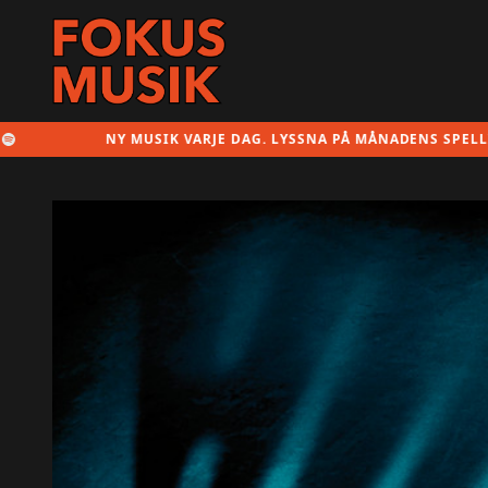
NY MUSIK VARJE DAG. LYSSNA PÅ MÅNADENS SPELLISTA HÄR!