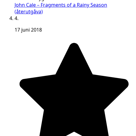
John Cale – Fragments of a Rainy Season
(återutgåva)
4.
17 juni 2018