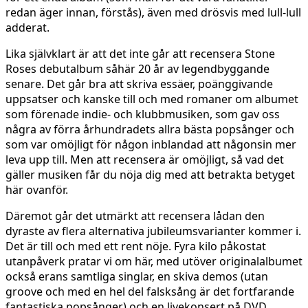
redan äger innan, förstås), även med drösvis med lull-lull
adderat.
Lika självklart är att det inte går att recensera Stone
Roses debutalbum såhär 20 år av legendbyggande
senare. Det går bra att skriva essäer, poänggivande
uppsatser och kanske till och med romaner om albumet
som förenade indie- och klubbmusiken, som gav oss
några av förra århundradets allra bästa popsånger och
som var omöjligt för någon inblandad att någonsin mer
leva upp till. Men att recensera är omöjligt, så vad det
gäller musiken får du nöja dig med att betrakta betyget
här ovanför.
Däremot går det utmärkt att recensera lådan den
dyraste av flera alternativa jubileumsvarianter kommer i.
Det är till och med ett rent nöje. Fyra kilo påkostat
utanpåverk pratar vi om här, med utöver originalalbumet
också erans samtliga singlar, en skiva demos (utan
groove och med en hel del falsksång är det fortfarande
fantastiska popsånger) och en livekonsert på DVD.