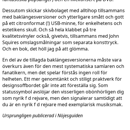
Dessutom skickar skivbolaget med alltihop tillsammans
med baklängesversioner och ytterligare smått och gott
på ett citronformat (!) USB-minne, för enkelhetens och
estetikens skull. Och så hela klabbet på tre
kvalitetsvinyler också, givetvis, tillsammans med John
Squires omslagsmålningar som separata konsttryck.
Och en bok, det höll jag på att glömma.
En del av de tillagda baklängesversionerna måste vara
överkurs även för den mest systematiska samlaren och
fanatikern, men det spelar förstås ingen roll för
helheten. Ett mer genomtänkt och stiligt praktverk för
designsoffbordet går inte att föreställa sig. Som
statussymbol avslöjar den visserligen obönhörligen dig
som nyrik f d rejvare, men den signalerar samtidigt att
du är en nyrik f d rejvare med exemplarisk musiksmak.
Ursprungligen publicerad i Nöjesguiden