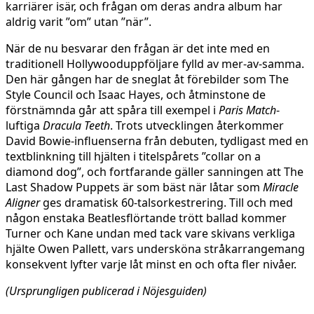
karriärer isär, och frågan om deras andra album har
aldrig varit ”om” utan ”när”.
När de nu besvarar den frågan är det inte med en
traditionell Hollywooduppföljare fylld av mer-av-samma.
Den här gången har de sneglat åt förebilder som The
Style Council och Isaac Hayes, och åtminstone de
förstnämnda går att spåra till exempel i
Paris Match
-
luftiga
Dracula Teeth
. Trots utvecklingen återkommer
David Bowie-influenserna från debuten, tydligast med en
textblinkning till hjälten i titelspårets ”collar on a
diamond dog”, och fortfarande gäller sanningen att The
Last Shadow Puppets är som bäst när låtar som
Miracle
Aligner
ges dramatisk 60-talsorkestrering. Till och med
någon enstaka Beatlesflörtande trött ballad kommer
Turner och Kane undan med tack vare skivans verkliga
hjälte Owen Pallett, vars undersköna stråkarrangemang
konsekvent lyfter varje låt minst en och ofta fler nivåer.
(Ursprungligen publicerad i Nöjesguiden)