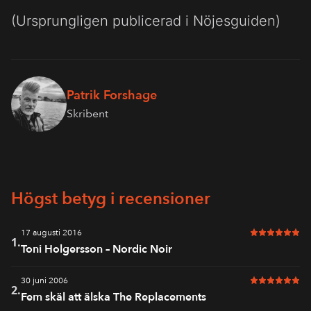
(Ursprungligen publicerad i Nöjesguiden)
Patrik Forshage
Skribent
Högst betyg i recensioner
17 augusti 2016
6 av 6 i bet
1.
Toni Holgersson – Nordic Noir
30 juni 2006
6 av 6 i bet
2.
Fem skäl att älska The Replacements