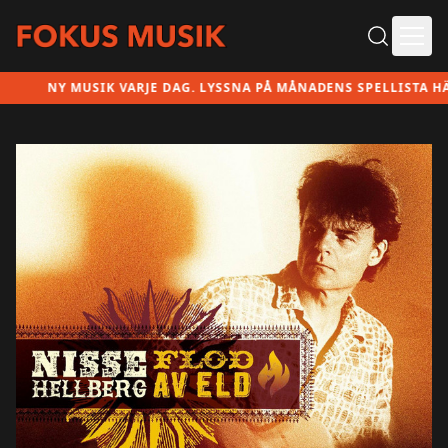
Ope
NY MUSIK VARJE DAG. LYSSNA PÅ MÅNADENS SPELLISTA HÄR!