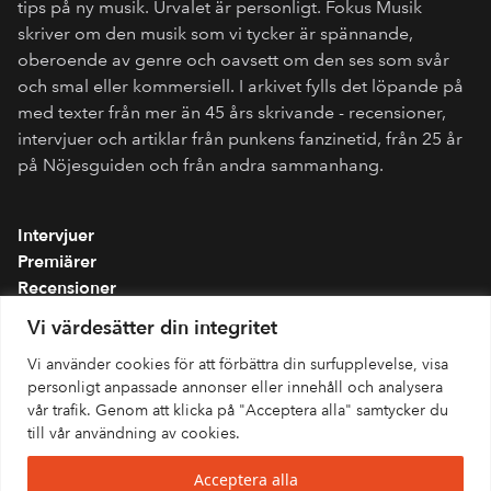
tips på ny musik. Urvalet är personligt. Fokus Musik
skriver om den musik som vi tycker är spännande,
oberoende av genre och oavsett om den ses som svår
och smal eller kommersiell. I arkivet fylls det löpande på
med texter från mer än 45 års skrivande - recensioner,
intervjuer och artiklar från punkens fanzinetid, från 25 år
på Nöjesguiden och från andra sammanhang.
Intervjuer
Premiärer
Recensioner
Spellistor
Vi värdesätter din integritet
Om folkmusik.se
Vi använder cookies för att förbättra din surfupplevelse, visa
Integritetspolicy
personligt anpassade annonser eller innehåll och analysera
vår trafik. Genom att klicka på "Acceptera alla" samtycker du
till vår användning av cookies.
Acceptera alla