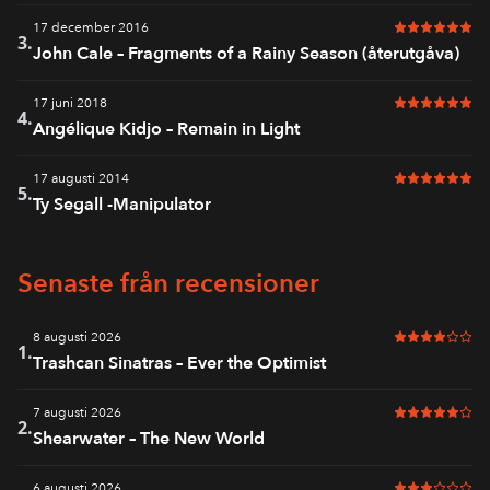
17 december 2016
6 av 6 i bet
3.
John Cale – Fragments of a Rainy Season (återutgåva)
17 juni 2018
6 av 6 i bet
4.
Angélique Kidjo – Remain in Light
17 augusti 2014
6 av 6 i bet
5.
Ty Segall -Manipulator
Senaste från recensioner
8 augusti 2026
4 av 6 i bet
1.
Trashcan Sinatras – Ever the Optimist
7 augusti 2026
5 av 6 i bet
2.
Shearwater – The New World
6 augusti 2026