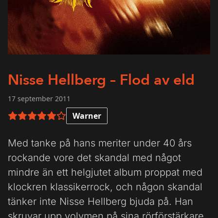
Nisse Hellberg – Flod av eld
17 september 2011
Warner
5 av 6 i betyg
Med tanke på hans meriter under 40 års
rockande vore det skandal med något
mindre än ett helgjutet album proppat med
klockren klassikerrock, och någon skandal
tänker inte Nisse Hellberg bjuda på. Han
skruvar upp volymen på sina rörförstärkare