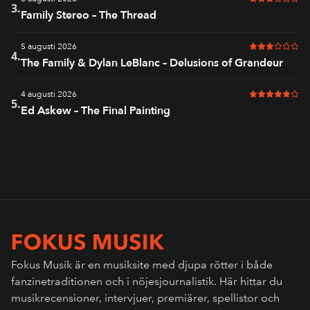
3 av 6 i bet
3.
Family Stereo – The Thread
5 augusti 2026
3 av 6 i bet
4.
The Family & Dylan LeBlanc – Delusions of Grandeur
4 augusti 2026
5 av 6 i bet
5.
Ed Askew – The Final Painting
Fokus Musik är en musiksite med djupa rötter i både
fanzinetraditionen och i nöjesjournalistik. Här hittar du
musikrecensioner, intervjuer, premiärer, spellistor och