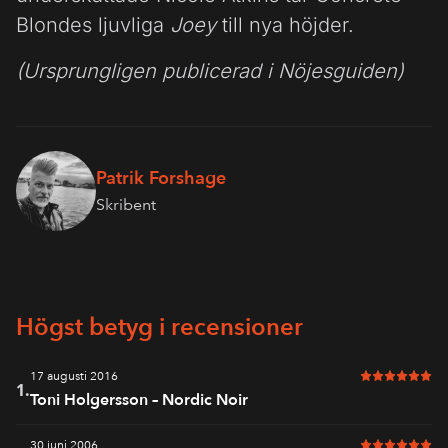
Blondes ljuvliga
Joey
till nya höjder.
(Ursprungligen publicerad i Nöjesguiden)
Patrik Forshage
Skribent
Högst betyg i recensioner
17 augusti 2016
6 av 6 i bet
1.
Toni Holgersson – Nordic Noir
30 juni 2006