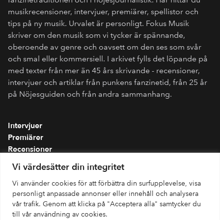
musikrecensioner, intervjuer, premiärer, spellistor och
tips på ny musik. Urvalet är personligt. Fokus Musik
skriver om den musik som vi tycker är spännande,
oberoende av genre och oavsett om den ses som svår
och smal eller kommersiell. I arkivet fylls det löpande på
med texter från mer än 45 års skrivande - recensioner,
intervjuer och artiklar från punkens fanzinetid, från 25 år
på Nöjesguiden och från andra sammanhang.
Intervjuer
Premiärer
Recensioner
Spellistor
Vi värdesätter din integritet
Om folkmusik.se
Vi använder cookies för att förbättra din surfupplevelse, visa
Integritetspolicy
personligt anpassade annonser eller innehåll och analysera
vår trafik. Genom att klicka på "Acceptera alla" samtycker du
till vår användning av cookies.