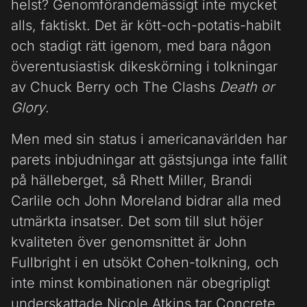
helst? Genomförandemässigt inte mycket
alls, faktiskt. Det är kött-och-potatis-habilt
och stadigt rätt igenom, med bara någon
överentusiastisk dikeskörning i tolkningar
av Chuck Berry och The Clashs
Death or
Glory
.
Men med sin status i americanavärlden har
parets inbjudningar att gästsjunga inte fallit
på hälleberget, så Rhett Miller, Brandi
Carlile och John Moreland bidrar alla med
utmärkta insatser. Det som till slut höjer
kvaliteten över genomsnittet är John
Fullbright i en utsökt Cohen-tolkning, och
inte minst kombinationen när obegripligt
underskattade Nicole Atkins tar Concrete