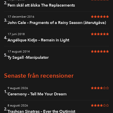
6 av 6 i bet
2.
Fem skäl att älska The Replacements
17 december 2016
6 av 6 i bet
3.
John Cale – Fragments of a Rainy Season (återutgåva)
17 juni 2018
6 av 6 i bet
4.
Angélique Kidjo – Remain in Light
17 augusti 2014
6 av 6 i bet
5.
Ty Segall -Manipulator
Senaste från recensioner
9 augusti 2026
4 av 6 i bet
1.
Ceremony – Tell Me Your Dream
8 augusti 2026
4 av 6 i bet
2.
Trashcan Sinatras – Ever the Optimist