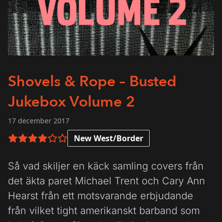
Shovels & Rope – Busted
Jukebox Volume 2
17 december 2017
New West/Border
4 av 6 i betyg
Så vad skiljer en käck samling covers från
det äkta paret Michael Trent och Cary Ann
Hearst från ett motsvarande erbjudande
från vilket tight amerikanskt barband som