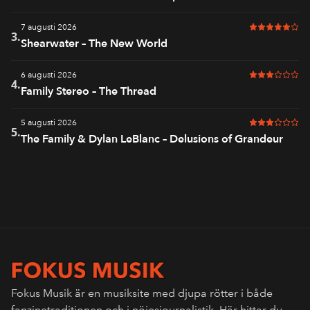
7 augusti 2026
5 av 6 i bet
3.
Shearwater – The New World
6 augusti 2026
3 av 6 i bet
4.
Family Stereo – The Thread
5 augusti 2026
3 av 6 i bet
5.
The Family & Dylan LeBlanc – Delusions of Grandeur
Fokus Musik är en musiksite med djupa rötter i både
fanzinetraditionen och i nöjesjournalistik. Här hittar du