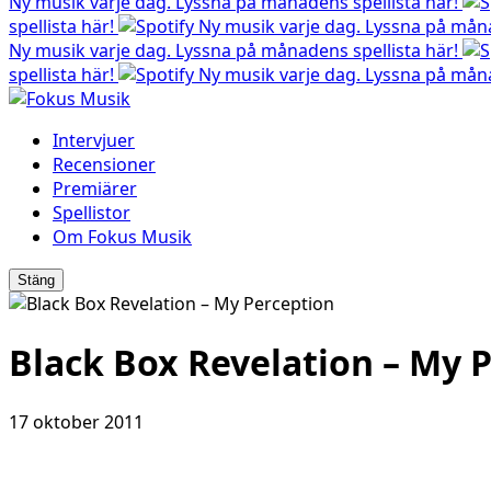
Ny musik varje dag. Lyssna på månadens spellista här!
spellista här!
Ny musik varje dag. Lyssna på måna
Ny musik varje dag. Lyssna på månadens spellista här!
spellista här!
Ny musik varje dag. Lyssna på måna
Intervjuer
Recensioner
Premiärer
Spellistor
Om Fokus Musik
Stäng
Black Box Revelation – My 
17 oktober 2011