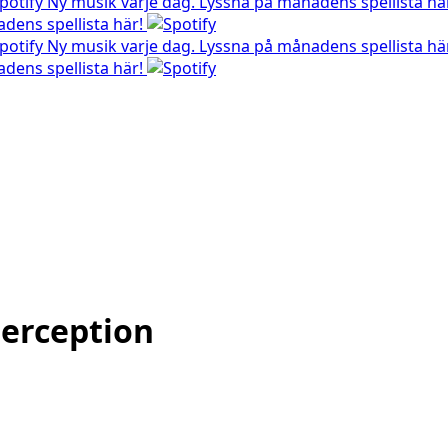
Ny musik varje dag. Lyssna på månadens spellista hä
dens spellista här!
Ny musik varje dag. Lyssna på månadens spellista hä
dens spellista här!
Perception