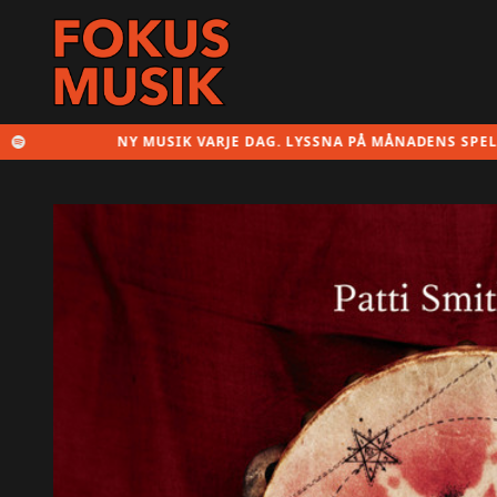
NY MUSIK VARJE DAG. LYSSNA PÅ MÅNADENS SPELLISTA HÄR!