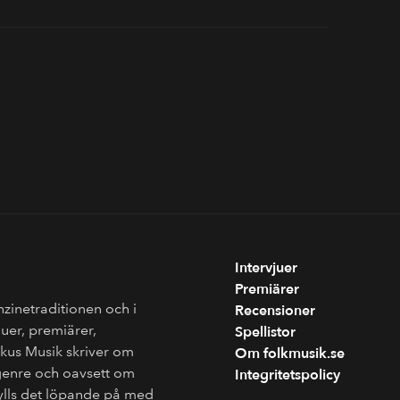
Intervjuer
Premiärer
nzinetraditionen och i
Recensioner
juer, premiärer,
Spellistor
Fokus Musik skriver om
Om folkmusik.se
genre och oavsett om
Integritetspolicy
fylls det löpande på med