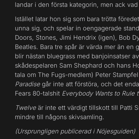
landar i den första kategorin, men ack vad
Istället latar hon sig som bara trötta föred
unna sig, och spelar in oengagerade stan
Doors, Stones, Jimi Hendrix (igen), Bob 
Beatles. Bara tre spår är värda mer än en
blir nästan bluegrass med banjoinsatser a
skådespelaren Sam Shephard och hans Holy
tala om The Fugs-medlem) Peter Stampfel 
Paradise
går inte att förstöra, och det end
Fears 80-talshit
Everybody Wants to Rule 
Twelve
är inte ett värdigt tillskott till Pat
mindre till någons skivsamling.
(Ursprungligen publicerad i Nöjesguiden)