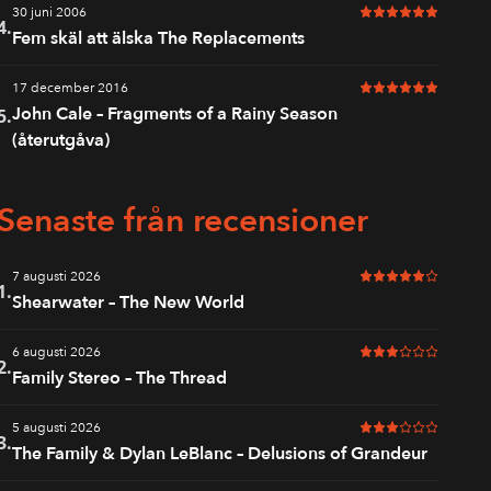
30 juni 2006
6 av 6 i betyg
4.
Fem skäl att älska The Replacements
17 december 2016
6 av 6 i betyg
John Cale – Fragments of a Rainy Season
5.
(återutgåva)
Senaste från recensioner
7 augusti 2026
5 av 6 i betyg
1.
Shearwater – The New World
6 augusti 2026
3 av 6 i betyg
2.
Family Stereo – The Thread
5 augusti 2026
3 av 6 i betyg
3.
The Family & Dylan LeBlanc – Delusions of Grandeur