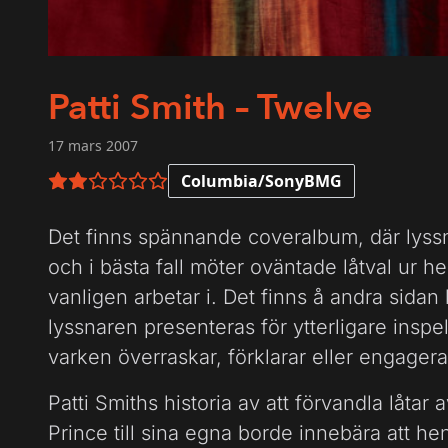
Patti Smith – Twelve
17 mars 2007
Columbia/SonyBMG
2 av 6 i betyg
Det finns spännande coveralbum, där lyssnar
och i bästa fall möter oväntade låtval ur he
vanligen arbetar i. Det finns å andra sidan 
lyssnaren presenteras för ytterligare inspe
varken överraskar, förklarar eller engagera
Patti Smiths historia av att förvandla låta
Prince till sina egna borde innebära att h