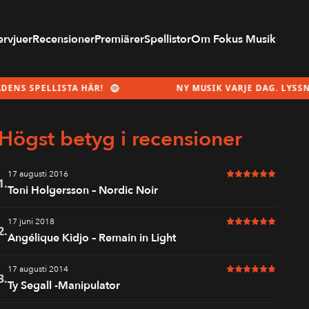
ervjuer
Recensioner
Premiärer
Spellistor
Om Fokus Musik
ISTA HÄR!
NY MUSIK VARJE DAG. LYSSNA PÅ MÅNAD
Högst betyg i recensioner
17 augusti 2016
6 av 6 i betyg
1.
Toni Holgersson – Nordic Noir
17 juni 2018
6 av 6 i betyg
2.
Angélique Kidjo – Remain in Light
17 augusti 2014
6 av 6 i betyg
3.
Ty Segall -Manipulator