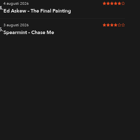
4 augusti 2026
5 av 6 i betyg
4.
Ed Askew – The Final Painting
3 augusti 2026
4 av 6 i betyg
5.
Spearmint – Chase Me