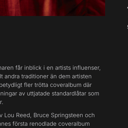
en får inblick i en artists influenser,
lt andra traditioner än dem artisten
betydligt fler trötta coveralbum där
lningar av uttjatade standardlåtar som
r.
r av Lou Reed, Bruce Springsteen och
ennes första renodlade coveralbum