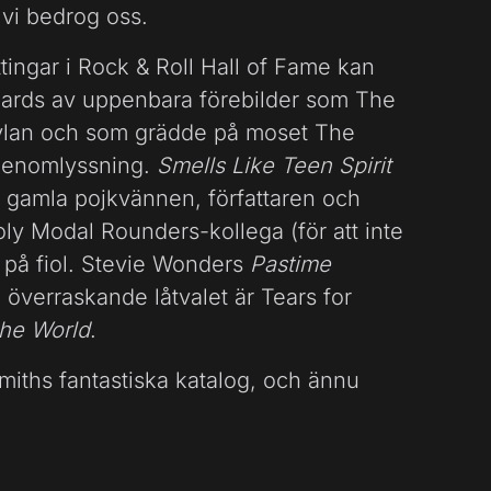
 vi bedrog oss.
ettingar i Rock & Roll Hall of Fame kan
dards av uppenbara förebilder som The
Dylan och som grädde på moset The
 genomlyssning.
Smells Like Teen Spirit
v gamla pojkvännen, författaren och
 Modal Rounders-kollega (för att inte
på fiol. Stevie Wonders
Pastime
a överraskande låtvalet är Tears for
the World
.
ti Smiths fantastiska katalog, och ännu