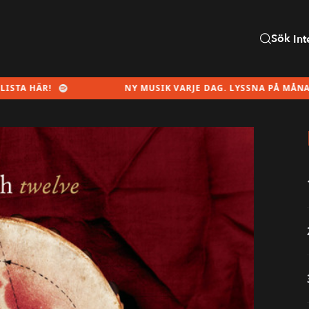
Sök
Int
NY MUSIK VARJE DAG. LYSSNA PÅ MÅNADENS SPELL